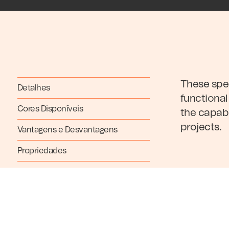
These spec
Detalhes
functional
Cores Disponíveis
the capabi
projects.
Vantagens e Desvantagens
Propriedades
Core
No items fou