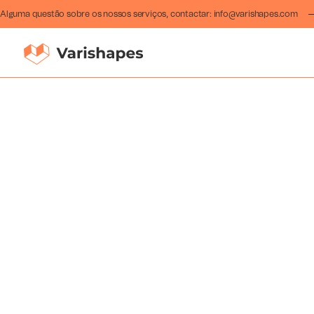
Alguma questão sobre os nossos serviços, contactar:
info@varishapes.com