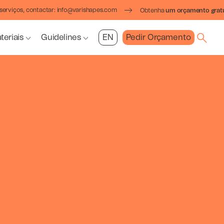
serviços, contactar:
info@varishapes.com
Obtenha
um orçamento grat
teriais
Guidelines
EN
Pedir Orçamento